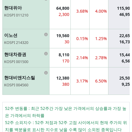
현대위아
64,800
115,90
3.68%
4.00%
2,300
46,95
KOSPI 011210
Information
이노션
19,560
22,65
0.15%
1.25%
30
16,73
KOSPI 214320
Information
현대차증권
8,110
15,44
2.14%
2.78%
170
6,56
KOSPI 001500
Information
현대비앤지스틸
12,380
25,50
3.17%
6.50%
380
9,25
KOSPI 004560
52주 변동률 : 최근 52주간 가장 낮은 가격에서의 상승률과 가장 높
은 가격에서의 하락률
52주 소외지수 : 52주 저점과 52주 고점 사이에서의 현재 주가의 위
치를 백분율로 표시한 지수로 낮을 수록 많이 소외된 종목입니다