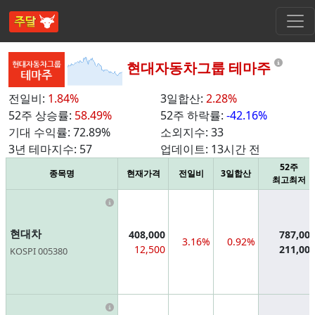
Infor
현대자동차그룹 테마주
전일비:
1.84%
3일합산:
2.28%
52주 상승률:
58.49%
52주 하락률:
-42.16%
기대 수익률:
72.89%
소외지수:
33
3년 테마지수:
57
업데이트:
13시간 전
52주
종목명
현재가격
전일비
3일합산
최고최저
Information
현대차
408,000
787,00
3.16%
0.92%
12,500
211,00
KOSPI 005380
Information