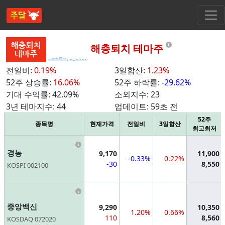
Information
해충퇴치 테마주
전일비:
0.19%
3일합산:
1.23%
52주 상승률:
16.06%
52주 하락률:
-29.62%
기대 수익률:
42.09%
소외지수:
23
3년 테마지수:
44
업데이트:
59초 전
52주
종목명
현재가격
전일비
3일합산
최고최저
Information
경농
9,170
11,900
-0.33%
0.22%
-30
8,550
KOSPI 002100
Information
중앙백신
9,290
10,350
1.20%
0.66%
110
8,560
KOSDAQ 072020