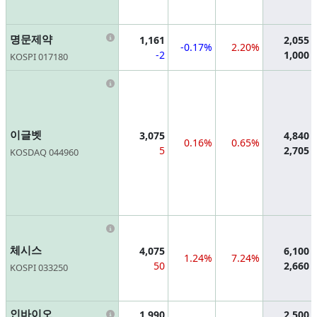
Information
명문제약
1,161
2,055
-0.17%
2.20%
-2
1,000
KOSPI 017180
Information
이글벳
3,075
4,840
0.16%
0.65%
5
2,705
KOSDAQ 044960
Information
체시스
4,075
6,100
1.24%
7.24%
50
2,660
KOSPI 033250
Information
인바이오
1,990
2,500