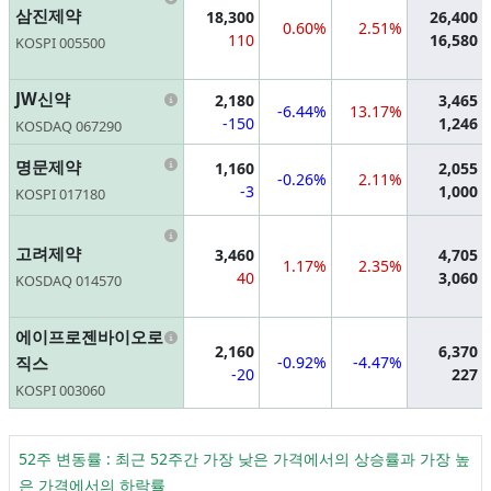
삼진제약
18,300
26,400
0.60%
2.51%
110
16,580
KOSPI 005500
Information
JW신약
2,180
3,465
-6.44%
13.17%
-150
1,246
KOSDAQ 067290
Information
명문제약
1,160
2,055
-0.26%
2.11%
-3
1,000
KOSPI 017180
Information
고려제약
3,460
4,705
1.17%
2.35%
40
3,060
KOSDAQ 014570
Information
에이프로젠바이오로
2,160
6,370
직스
-0.92%
-4.47%
-20
227
KOSPI 003060
52주 변동률 : 최근 52주간 가장 낮은 가격에서의 상승률과 가장 높
은 가격에서의 하락률