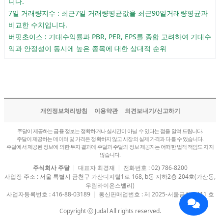
니다.
7일 거래량지수 : 최근7일 거래량평균값을 최근90일거래량평균과
비교한 수치입니다.
버핏초이스 : 기대수익률과 PBR, PER, EPS를 종합 고려하여 기대수
익과 안정성이 동시에 높은 종목에 대한 상대적 순위
개인정보처리방침
이용약관
의견보내기/신고하기
주달이 제공하는 금융 정보는 정확하거나 실시간이 아닐 수 있다는 점을 알려 드립니다.
주달이 제공하는 데이터 및 가격은 정확하지 않고 시장의 실제 가격과 다를 수 있습니다.
주달에서 제공된 정보에 의한 투자 결과에 주달과 주달의 정보 제공자는 어떠한 법적 책임도 지지
않습니다.
주식회사 주달
|
대표자 최경재
|
전화번호 : 02) 786-8200
사업장 주소 : 서울 특별시 금천구 가산디지털1로 168, b동 지하2층 204호(가산동,
우림라이온스밸리)
사업자등록번호 : 416-88-03189
|
통신판매업번호 : 제 2025-서울금천-0411 호
괴질
Copyright ⓒ Judal All rights reserved.