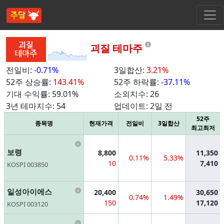
Information
괴질 테마주
전일비:
-0.71%
3일합산:
3.21%
52주 상승률:
143.41%
52주 하락률:
-37.11%
기대 수익률:
59.01%
소외지수:
26
3년 테마지수:
54
업데이트:
2일 전
52주
종목명
현재가격
전일비
3일합산
최고최저
Information
보령
8,800
11,350
0.11%
5.33%
10
7,410
KOSPI 003850
Information
일성아이에스
20,400
30,650
0.74%
1.49%
150
17,120
KOSPI 003120
Information