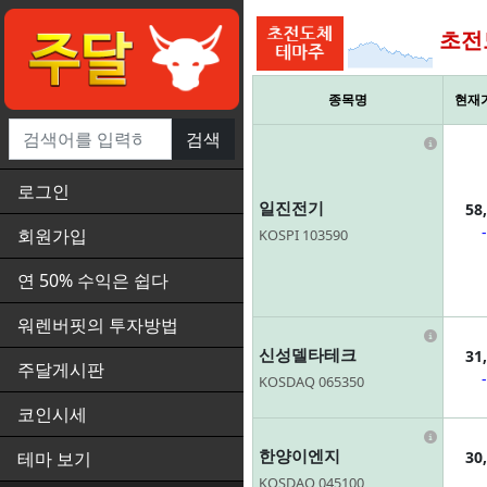
초전
종목명
현재
검색
Infor
로그인
일진전기
58
회원가입
KOSPI 103590
연 50% 수익은 쉽다
워렌버핏의 투자방법
Infor
신성델타테크
31
주달게시판
KOSDAQ 065350
코인시세
Infor
한양이엔지
30
테마 보기
KOSDAQ 045100