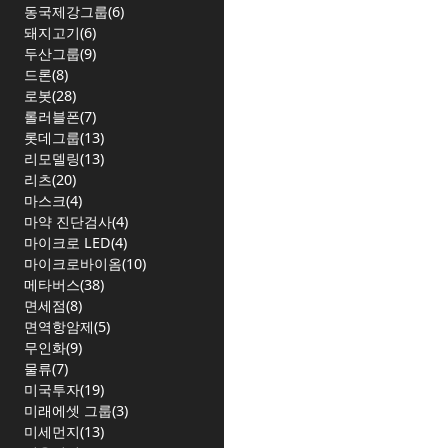
동국제강그룹(6)
돼지고기(6)
두산그룹(9)
드론(8)
로봇(28)
롤러블폰(7)
롯데그룹(13)
리모델링(13)
리츠(20)
마스크(4)
마약 진단검사(4)
마이크로 LED(4)
마이크로바이옴(10)
메타버스(38)
면세점(8)
면역항암제(5)
무인화(9)
물류(7)
미국투자(19)
미래에셋 그룹(3)
미세먼지(13)