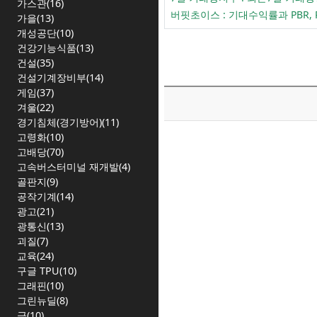
가스관(16)
버핏초이스 : 기대수익률과 PBR,
가을(13)
개성공단(10)
건강기능식품(13)
건설(35)
건설기계장비부(14)
게임(37)
겨울(22)
경기침체(경기방어)(11)
고령화(10)
고배당(70)
고속버스터미널 재개발(4)
골판지(9)
공작기계(14)
광고(21)
광통신(13)
괴질(7)
교육(24)
구글 TPU(10)
그래핀(10)
그린뉴딜(8)
금(10)