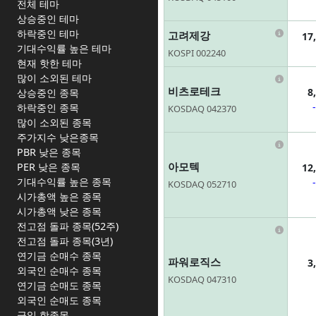
전체 테마
상승중인 테마
Infor
하락중인 테마
고려제강
17
기대수익률 높은 테마
KOSPI 002240
현재 핫한 테마
Infor
많이 소외된 테마
비츠로테크
8
상승중인 종목
하락중인 종목
KOSDAQ 042370
많이 소외된 종목
주가지수 낮은종목
Infor
PBR 낮은 종목
아모텍
PER 낮은 종목
12
기대수익률 높은 종목
KOSDAQ 052710
시가총액 높은 종목
시가총액 낮은 종목
전고점 돌파 종목(52주)
Infor
전고점 돌파 종목(3년)
연기금 순매수 종목
파워로직스
3
외국인 순매수 종목
KOSDAQ 047310
연기금 순매도 종목
외국인 순매도 종목
금일 핫종목