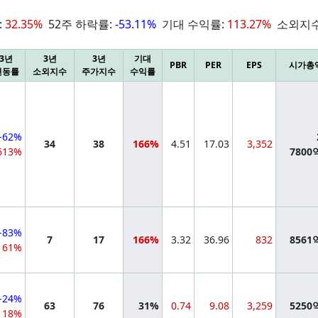
:
32.35%
52주 하락률:
-53.11%
기대 수익률:
113.27%
소외지수
3년
3년
3년
기대
PBR
PER
EPS
시가총
변동률
소외지수
주가지수
수익률
-62%
34
38
166%
4.51
17.03
3,352
613%
7800
-83%
7
17
166%
3.32
36.96
832
8561
61%
-24%
63
76
31%
0.74
9.08
3,259
5250
118%