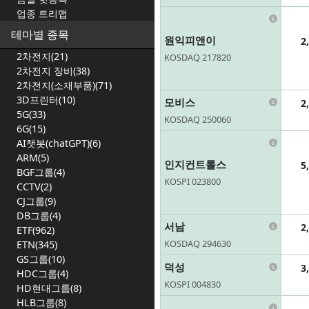
업종 트리맵
Infor
테마별 종목
원익피앤이
2
2차전지(21)
KOSDAQ 217820
2차전지 장비(38)
2차전지(소재부품)(71)
3D프린터(10)
Infor
모비스
2
5G(33)
KOSDAQ 250060
6G(15)
Infor
AI챗봇(chatGPT)(6)
ARM(5)
인지컨트롤스
5
BGF그룹(4)
KOSPI 023800
CCTV(2)
CJ그룹(9)
DB그룹(4)
Infor
서남
2
ETF(962)
KOSDAQ 294630
ETN(345)
GS그룹(10)
Infor
덕성
3
HDC그룹(4)
KOSPI 004830
HD현대그룹(8)
HLB그룹(8)
Infor