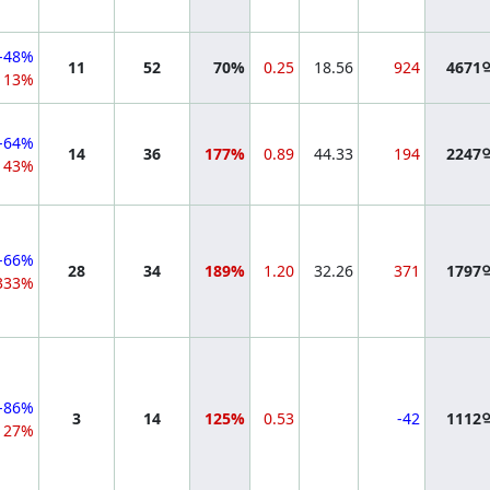
-48%
11
52
70%
0.25
18.56
924
4671
13%
-64%
14
36
177%
0.89
44.33
194
2247
43%
-66%
28
34
189%
1.20
32.26
371
1797
333%
-86%
3
14
125%
0.53
-42
1112
27%