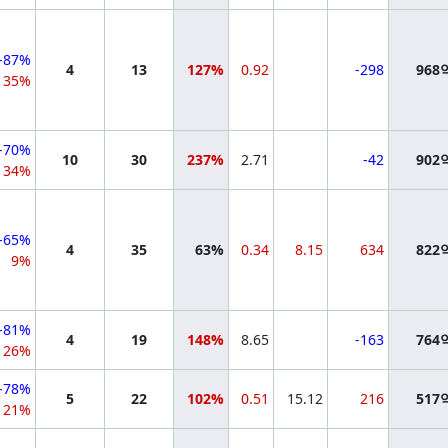
-87%
4
13
127%
0.92
-298
968
35%
-70%
10
30
237%
2.71
-42
902
34%
-65%
4
35
63%
0.34
8.15
634
822
9%
-81%
4
19
148%
8.65
-163
764
26%
-78%
5
22
102%
0.51
15.12
216
517
21%