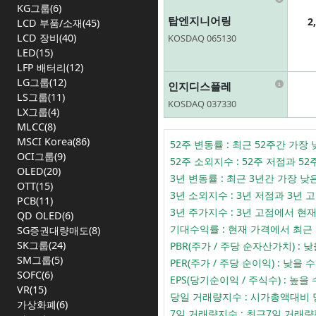
KG그룹(6)
탑엔지니어링
2
LCD 부품/소재(45)
LCD 장비(40)
KOSDAQ 065130
LED(15)
LFP 배터리(12)
Infor
LG그룹(12)
인지디스플레
LS그룹(11)
KOSDAQ 037330
LX그룹(4)
MLCC(8)
MSCI Korea(86)
52주 변동률 : 최근 52주간 
OCI그룹(9)
52주 소외지수 : 52주 저점과
OLED(20)
3년 변동률 : 최근 3년간 가장
OTT(15)
3년 소외지수 : 3년 저점과 3
PCB(11)
3년 주가지수 : 3년 고점에서 
QD OLED(6)
기대수익률 : 현재 가격에서 최근
SG증권대량매도(8)
SK그룹(24)
PBR(주가 / 주당 순자산가치) 
SM그룹(5)
PER(주가 / 주당 순이익) : 
SOFC(6)
EPS(당기순이익 / 주식수) :
VR(15)
당일 거래량지수 : 시가총액대비
가상화폐(6)
7일 거래량지수 : 최근7일 거