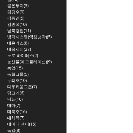
금은투자(3)
김경수(9)
김동연(5)
김민석(10)
남북경협(11)
냉각시스템(액침냉각)(5)
네온가스(8)
네옴시티(27)
노로 바이러스(2)
농산물(애그플레이션)(9)
농업(15)
농협그룹(5)
누리호(10)
다우키움그룹(7)
닭고기(6)
당뇨(10)
대마(7)
대북주(16)
대체육(7)
데이터 센터(15)
독감(8)