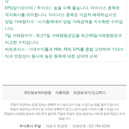
오
EPS(당기순이익 / 주식수) : 높을 수록 좋습니다. 마이너스 종목은
적자회사를 의미합니다. 마이너스 종목은 가급적 배제하십시오
당일 거래량지수 : 시가총액대비 당일 거래금액을 지수화한 수치입
니다.
7일 거래량지수 : 최근7일 거래량평균값을 최근90일거래량평균과
비교한 수치입니다.
버핏초이스 : 기대수익률과 PBR, PER, EPS를 종합 고려하여 기대수
익과 안정성이 동시에 높은 종목에 대한 상대적 순위
개인정보처리방침
이용약관
의견보내기/신고하기
주달이 제공하는 금융 정보는 정확하거나 실시간이 아닐 수 있다는 점을 알려 드립니다.
주달이 제공하는 데이터 및 가격은 정확하지 않고 시장의 실제 가격과 다를 수 있습니다.
주달에서 제공된 정보에 의한 투자 결과에 주달과 주달의 정보 제공자는 어떠한 법적 책임도 지지
않습니다.
주식회사 주달
|
대표자 최경재
|
전화번호 : 02) 786-8200