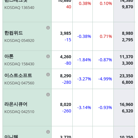
10,680
14,580
0.38%
0.10%
40
9,870
KOSDAQ 136540
Information
한컴위드
3,985
8,980
-0.38%
0.71%
-15
2,795
KOSDAQ 054920
Information
아톤
4,260
11,370
-1.84%
-0.87%
-80
3,300
KOSDAQ 158430
Information
이스트소프트
8,290
23,350
-3.27%
-4.99%
-280
6,800
KOSDAQ 047560
Information
라온시큐어
8,020
16,960
-3.14%
-0.93%
-260
6,320
KOSDAQ 042510
Information
이니텍
3,770
10,250