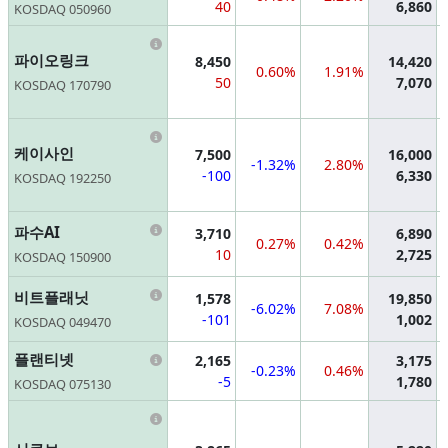
40
6,860
KOSDAQ 050960
Information
파이오링크
8,450
14,420
0.60%
1.91%
50
7,070
KOSDAQ 170790
Information
케이사인
7,500
16,000
-1.32%
2.80%
-100
6,330
KOSDAQ 192250
Information
파수AI
3,710
6,890
0.27%
0.42%
10
2,725
KOSDAQ 150900
Information
비트플래닛
1,578
19,850
-6.02%
7.08%
-101
1,002
KOSDAQ 049470
Information
플랜티넷
2,165
3,175
-0.23%
0.46%
-5
1,780
KOSDAQ 075130
Information