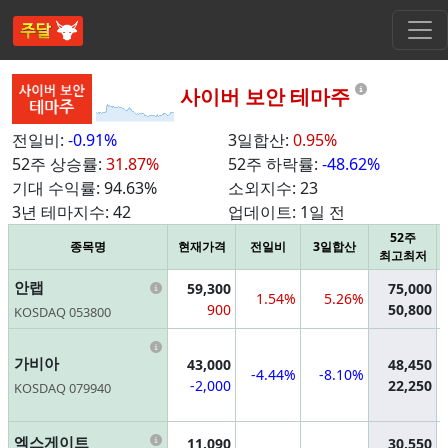
Informati
사이버 보안 테마주
전일비:
-0.91%
3일합산:
0.95%
52주 상승률:
31.87%
52주 하락률:
-48.62%
기대 수익률:
94.63%
소외지수:
23
3년 테마지수:
42
업데이트:
1일 전
52주
종목명
현재가격
전일비
3일합산
최고최저
Information
안랩
59,300
75,000
1.54%
5.26%
900
50,800
KOSDAQ 053800
Information
가비아
43,000
48,450
-4.44%
-8.10%
-2,000
22,250
KOSDAQ 079940
Information
엑스게이트
11,090
30,550