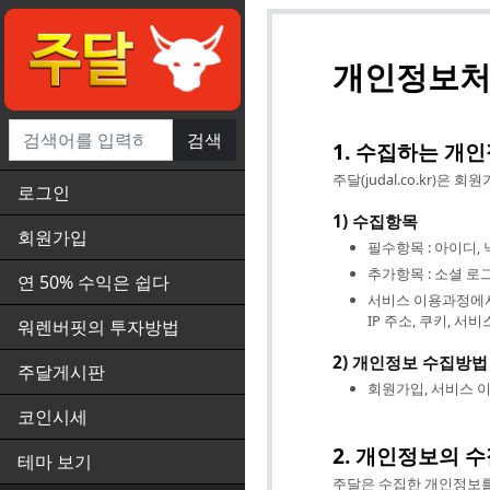
개인정보
검색
1. 수집하는 개
주달(judal.co.kr)
로그인
1) 수집항목
회원가입
필수항목 : 아이디, 
추가항목 : 소셜 로
연 50% 수익은 쉽다
서비스 이용과정에서
IP 주소, 쿠키, 
워렌버핏의 투자방법
2) 개인정보 수집방법
주달게시판
회원가입, 서비스 이
코인시세
2. 개인정보의 
테마 보기
주달은 수집한 개인정보를