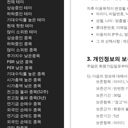
전체 테마
상승중인 테마
차후 이용목적이 변경될 
하락중인 테마
아이디, 비밀번호, 
기대수익률 높은 테마
성별, 나이 : 맞춤
현재 핫한 테마
휴대폰번호, 이메일 
많이 소외된 테마
이용자의 IP주소,
상승중인 종목
그 외 선택사항 : 
하락중인 종목
많이 소외된 종목
주가지수 낮은종목
3. 개인정보의 
PBR 낮은 종목
주달은 회원가입일로부터 
PER 낮은 종목
기대수익률 높은 종목
단, 다음의 정보에 대해서
시가총액 높은 종목
보존항목 : 아이디,
시가총액 낮은 종목
보존근거 : 빈번한 
전고점 돌파 종목(52주)
보존기간 : 30일
전고점 돌파 종목(3년)
보존항목 : "경고
연기금 순매수 종목
보존근거 : 회원의
외국인 순매수 종목
연기금 순매도 종목
보존기간 : 5년
외국인 순매도 종목
보존항목 : 아이디
금일 핫종목