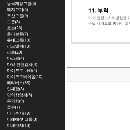
동국제강그룹(6)
11. 부칙
돼지고기(6)
두산그룹(9)
이 개인정보처리방침은 20
드론(8)
주달 사이트를 통하여 고
로봇(28)
롤러블폰(7)
롯데그룹(13)
리모델링(13)
리츠(20)
마스크(4)
마약 진단검사(4)
마이크로 LED(4)
마이크로바이옴(10)
메타버스(38)
면세점(8)
면역항암제(5)
무인화(9)
물류(7)
미국투자(19)
미래에셋 그룹(3)
미세먼지(13)