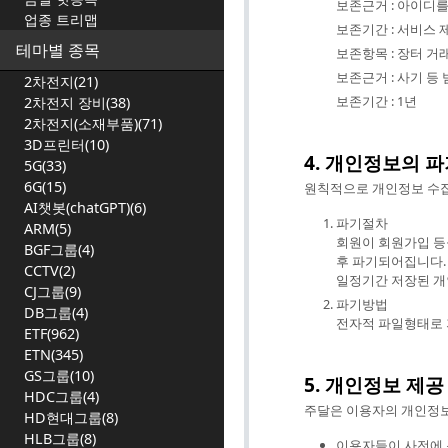
보존근거 : 아이디
업종 트리맵
보존기간 : 서비스
테마별 종목
보존항목 : 장터 거
보존근거 : 사기 등
2차전지(21)
보존기간 : 1년
2차전지 장비(38)
2차전지(소재부품)(71)
3D프린터(10)
4. 개인정보의 
5G(33)
6G(15)
원칙적으로 개인정보 수집
AI챗봇(chatGPT)(6)
파기절차
ARM(5)
회원이 회원가입 등을
BGF그룹(4)
후 파기되어집니다.
CCTV(2)
일정기간 저장된 개
CJ그룹(9)
파기방법
DB그룹(4)
전자적 파일형태로 
ETF(962)
ETN(345)
GS그룹(10)
5. 개인정보 제공
HDC그룹(4)
주달은 이용자의 개인정보
HD현대그룹(8)
HLB그룹(8)
이용자들이 사전에 