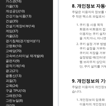
가스관(16)
8. 개인정보 자동
가을(13)
개성공단(10)
주달은 이용자의 정보를 수
건강기능식품(13)
주 작은 텍스트 파일로서
건설(35)
쿠키 등 사용 목적
건설기계장비부(14)
회원과 비회원의 접속
게임(37)
이용자는 쿠키 설치
겨울(22)
을 거치거나, 아니면
경기침체(경기방어)(11)
쿠키 설정 거부 방
고령화(10)
쿠키 설정을 거부하
고배당(70)
쿠키의 저장을 거부
고속버스터미널 재개발(4)
설정방법 예(인터넷
골판지(9)
웹 브라우저 상단의 
공작기계(14)
단, 쿠키 설치를 거
광고(21)
광통신(13)
9. 개인정보의 
괴질(7)
교육(24)
주달은 이용자의 개인정보를
구글 TPU(10)
습니다.
그래핀(10)
개인정보의 암호화
그린뉴딜(8)
이용자의 개인정보는
금(10)