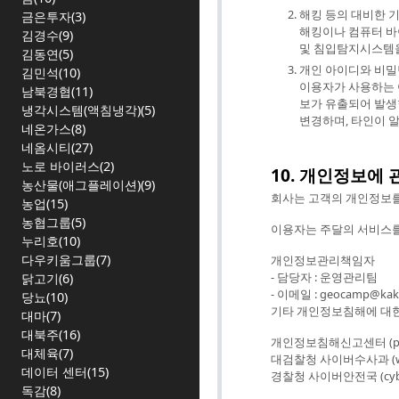
해킹 등의 대비한 
금은투자(3)
해킹이나 컴퓨터 바
김경수(9)
및 침입탐지시스템을
김동연(5)
개인 아이디와 비밀
김민석(10)
이용자가 사용하는 
남북경협(11)
보가 유출되어 발생
냉각시스템(액침냉각)(5)
변경하며, 타인이 
네온가스(8)
네옴시티(27)
노로 바이러스(2)
10. 개인정보에
농산물(애그플레이션)(9)
회사는 고객의 개인정보를
농업(15)
농협그룹(5)
이용자는 주달의 서비스를
누리호(10)
다우키움그룹(7)
개인정보관리책임자
- 담당자 : 운영관리팀
닭고기(6)
- 이메일 : geocamp@kak
당뇨(10)
기타 개인정보침해에 대한
대마(7)
대북주(16)
개인정보침해신고센터 (privac
대체육(7)
대검찰청 사이버수사과 (www.
데이터 센터(15)
경찰청 사이버안전국 (cyberb
독감(8)