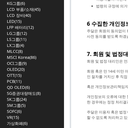
KG그룹(6)
법령의 규정에 의거
LCD 부품/소재(45)
LCD 장비(40)
LED(15)
6 수집한 개인정
LFP 배터리(12)
주달은 회원의 동의없이 
LG그룹(12)
사전 동의를 받도록 하겠
LS그룹(11)
LX그룹(4)
MLCC(8)
7. 회원 및 법
MSCI Korea(86)
회원 및 법정 대리인은 언
OCI그룹(9)
OLED(20)
회원 혹은 만 14세 미만
OTT(15)
인 절차를 거치신 후 직접
PCB(11)
혹은 개인정보관리책임자에
QD OLED(6)
SG증권대량매도(8)
개인정보의 오류에 대한 
SK그룹(24)
한 경우에는 정정 처리결
SM그룹(5)
SOFC(6)
주달은 이용자 혹은 법정 
VR(15)
할 수 없도록 처리하고 있
가상화폐(6)