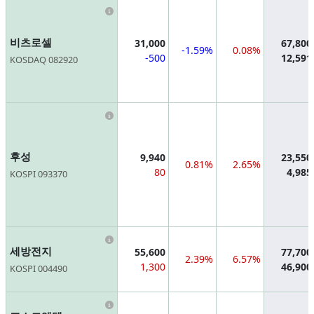
Information
비츠로셀
31,000
67,800
-1.59%
0.08%
-500
12,591
KOSDAQ 082920
Information
후성
9,940
23,550
0.81%
2.65%
80
4,985
KOSPI 093370
Information
세방전지
55,600
77,700
2.39%
6.57%
1,300
46,900
KOSPI 004490
Information