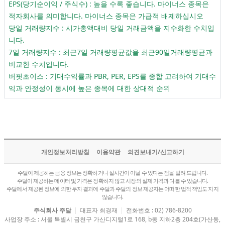
EPS(당기순이익 / 주식수) : 높을 수록 좋습니다. 마이너스 종목은
적자회사를 의미합니다. 마이너스 종목은 가급적 배제하십시오
당일 거래량지수 : 시가총액대비 당일 거래금액을 지수화한 수치입
니다.
7일 거래량지수 : 최근7일 거래량평균값을 최근90일거래량평균과
비교한 수치입니다.
버핏초이스 : 기대수익률과 PBR, PER, EPS를 종합 고려하여 기대수
익과 안정성이 동시에 높은 종목에 대한 상대적 순위
개인정보처리방침
이용약관
의견보내기/신고하기
주달이 제공하는 금융 정보는 정확하거나 실시간이 아닐 수 있다는 점을 알려 드립니다.
주달이 제공하는 데이터 및 가격은 정확하지 않고 시장의 실제 가격과 다를 수 있습니다.
주달에서 제공된 정보에 의한 투자 결과에 주달과 주달의 정보 제공자는 어떠한 법적 책임도 지지
않습니다.
주식회사 주달
|
대표자 최경재
|
전화번호 : 02) 786-8200
사업장 주소 : 서울 특별시 금천구 가산디지털1로 168, b동 지하2층 204호(가산동,