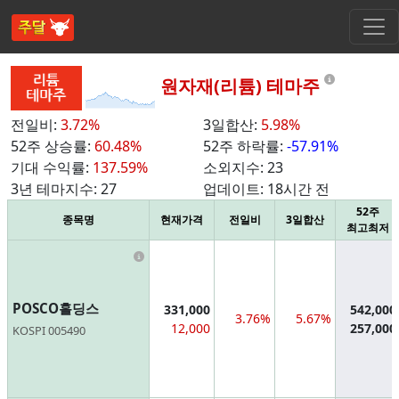
Informat
원자재(리튬) 테마주
전일비:
3.72%
3일합산:
5.98%
52주 상승률:
60.48%
52주 하락률:
-57.91%
기대 수익률:
137.59%
소외지수:
23
3년 테마지수:
27
업데이트:
18시간 전
52주
종목명
현재가격
전일비
3일합산
최고최저
Information
POSCO홀딩스
331,000
542,000
3.76%
5.67%
12,000
257,000
KOSPI 005490