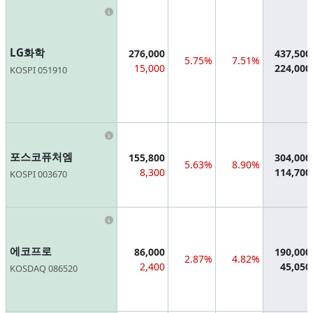
Information
LG화학
276,000
437,500
5.75%
7.51%
15,000
224,000
KOSPI 051910
Information
포스코퓨처엠
155,800
304,000
5.63%
8.90%
8,300
114,700
KOSPI 003670
Information
에코프로
86,000
190,000
2.87%
4.82%
2,400
45,050
KOSDAQ 086520