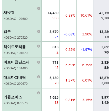
Information
새빗켐
14,430
42,750
6.89%
10.61%
930
9,300
KOSDAQ 107600
Information
앱튼
3,670
13,280
-0.68%
3.90%
-25
730
KOSDAQ 270520
Information
하이드로리튬
813
3,695
0.25%
-1.97%
2
700
KOSDAQ 101670
Information
이브이첨단소재
718
2,820
6.69%
6.79%
45
580
KOSDAQ 131400
Information
대보마그네틱
5,180
18,870
1.37%
6.01%
70
3,600
KOSDAQ 290670
Information
리튬포어스
1,625
8,977
0.81%
3.15%
13
1,420
KOSDAQ 073570