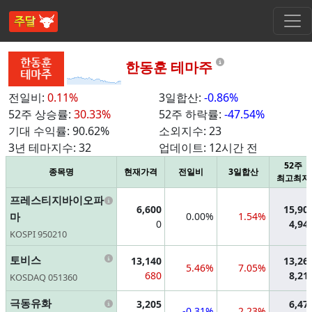
Information
한동훈 테마주
전일비:
0.11%
3일합산:
-0.86%
52주 상승률:
30.33%
52주 하락률:
-47.54%
기대 수익률:
90.62%
소외지수:
23
3년 테마지수:
32
업데이트:
12시간 전
52주
종목명
현재가격
전일비
3일합산
최고최저
Information
프레스티지바이오파
6,600
15,90
마
0.00%
1.54%
0
4,94
KOSPI 950210
Information
토비스
13,140
13,26
5.46%
7.05%
680
8,21
KOSDAQ 051360
Information
극동유화
3,205
6,47
-0.31%
2.23%