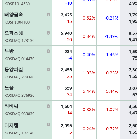
-10
2,95
KOSPI 014530
Information
태양금속
2,425
3,79
0.62%
-0.21%
15
1,95
KOSPI 004100
Information
오파스넷
5,940
8,57
0.34%
-1.49%
20
5,47
KOSDAQ 173130
Information
부방
984
1,59
-0.40%
-1.46%
-4
75
KOSDAQ 014470
Information
동양파일
2,455
7,30
1.03%
0.23%
25
1,55
KOSDAQ 228340
Information
노을
659
3,87
5.44%
5.44%
34
53
KOSDAQ 376930
Information
티비씨
1,604
3,56
0.88%
1.07%
14
1,47
KOSDAQ 033830
Information
디지캡
2,095
2,50
0.24%
0.72%
5
1,55
KOSDAQ 197140