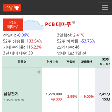
Information
PCB 테마주
전일비:
-0.06%
3일합산:
2.41%
52주 상승률:
133.54%
52주 하락률:
-53.75%
기대 수익률:
116.22%
소외지수:
46
3년 테마지수:
39
업데이트:
1일 전
52주
종목명
현재가격
전일비
3일합산
최고최저
Information
삼성전기
1,278,000
2,417,0
3.99%
9.05%
49,000
153,8
KOSPI 009150