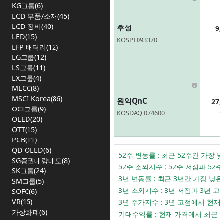
KG그룹(6)
LCD 부품/소재(45)
LCD 장비(40)
후성
9
LED(15)
KOSPI 093370
LFP 배터리(12)
LG그룹(12)
LS그룹(11)
LX그룹(4)
Infor
MLCC(8)
MSCI Korea(86)
원익QnC
27
OCI그룹(9)
KOSDAQ 074600
OLED(20)
OTT(15)
PCB(11)
QD OLED(6)
52주 변동률 : 최근 52주간 
SG증권대량매도(8)
52주 소외지수 : 52주 저점과
SK그룹(24)
3년 변동률 : 최근 3년간 가장
SM그룹(5)
3년 소외지수 : 3년 저점과 3
SOFC(6)
VR(15)
3년 주가지수 : 3년 고점에서 
가상화폐(6)
기대수익률 : 현재 가격에서 최근