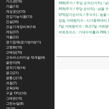
가스관(16)
PBR(주가 / 주당 순자산가치) 
가을(13)
PER(주가 / 주당 순이익) : 
개성공단(10)
EPS(당기순이익 / 주식수) :
건강기능식품(13)
당일 거래량지수 : 시가총액대비
건설(35)
7일 거래량지수 : 최근7일 거
건설기계장비부(14)
게임(37)
버핏초이스 : 기대수익률과 PBR,
겨울(22)
경기침체(경기방어)(11)
고령화(10)
고배당(70)
고속버스터미널 재개발(4)
골판지(9)
공작기계(14)
광고(21)
광통신(13)
괴질(7)
교육(24)
구글 TPU(10)
그래핀(10)
그린뉴딜(8)
금(10)