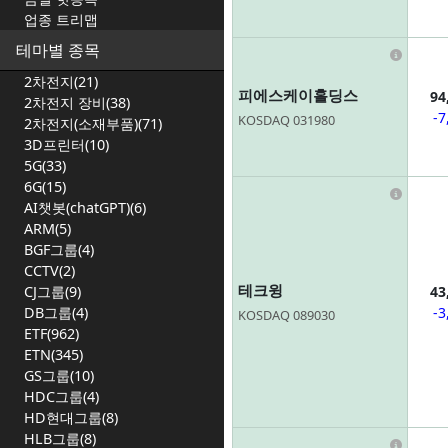
업종 트리맵
테마별 종목
Infor
2차전지(21)
피에스케이홀딩스
94
2차전지 장비(38)
-7
KOSDAQ 031980
2차전지(소재부품)(71)
3D프린터(10)
5G(33)
6G(15)
Infor
AI챗봇(chatGPT)(6)
ARM(5)
BGF그룹(4)
CCTV(2)
테크윙
43
CJ그룹(9)
-3
DB그룹(4)
KOSDAQ 089030
ETF(962)
ETN(345)
GS그룹(10)
HDC그룹(4)
HD현대그룹(8)
HLB그룹(8)
Infor