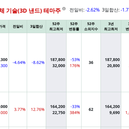
Information
체 기술(3D 낸드) 테마주
전일비:
-2.62%
3일합산:
-1.
52주
52주
52주
3년
가격
전일비
3일합산
최고최저
변동률
소외지수
최고최저
변
mation
,300
187,800
-53%
187,800
-4.64%
-8.62%
36
,300
32,000
176%
20,800
mation
,000
164,200
-33%
164,200
3.77%
12.76%
62
,000
22,750
384%
9,690
1