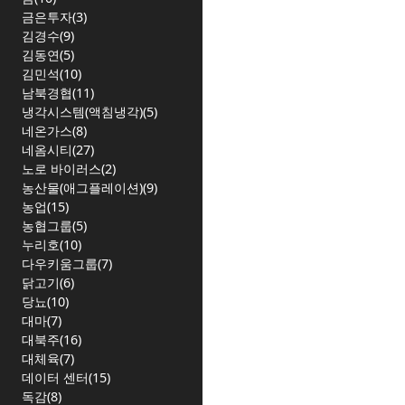
금은투자(3)
김경수(9)
김동연(5)
김민석(10)
남북경협(11)
냉각시스템(액침냉각)(5)
네온가스(8)
네옴시티(27)
노로 바이러스(2)
농산물(애그플레이션)(9)
농업(15)
농협그룹(5)
누리호(10)
다우키움그룹(7)
닭고기(6)
당뇨(10)
대마(7)
대북주(16)
대체육(7)
데이터 센터(15)
독감(8)