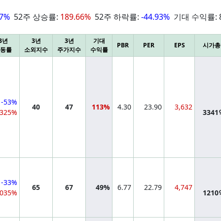
77%
52주 상승률:
189.66%
52주 하락률:
-44.93%
기대 수익률:
3년
3년
3년
기대
PBR
PER
EPS
시가총
동률
소외지수
주가지수
수익률
-53%
40
47
113%
4.30
23.90
3,632
325%
334
-33%
65
67
49%
6.77
22.79
4,747
,035%
121