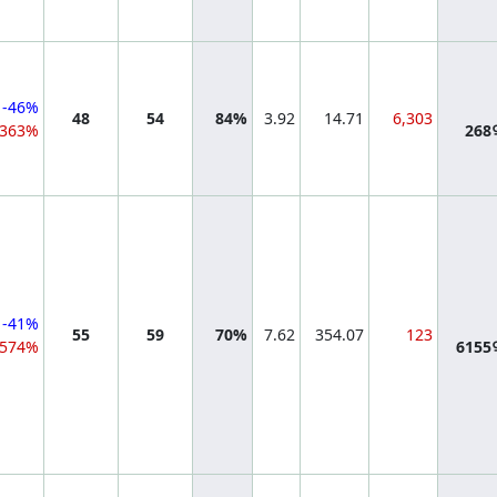
-46%
48
54
84%
3.92
14.71
6,303
363%
26
-41%
55
59
70%
7.62
354.07
123
574%
615