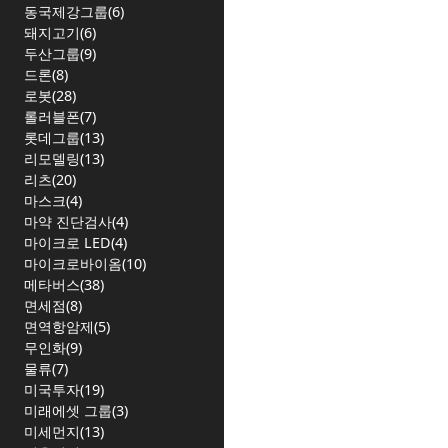
동국제강그룹(6)
돼지고기(6)
두산그룹(9)
드론(8)
로봇(28)
롤러블폰(7)
롯데그룹(13)
리모델링(13)
리츠(20)
마스크(4)
마약 진단검사(4)
마이크로 LED(4)
마이크로바이옴(10)
메타버스(38)
면세점(8)
면역항암제(5)
무인화(9)
물류(7)
미국투자(19)
미래에셋 그룹(3)
미세먼지(13)