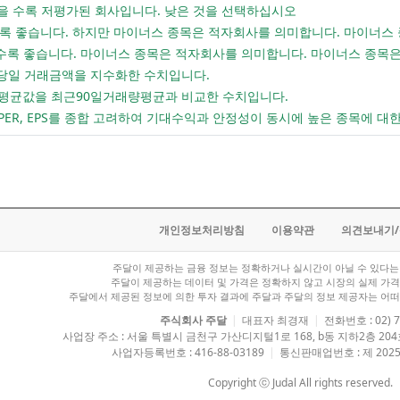
: 낮을 수록 저평가된 회사입니다. 낮은 것을 선택하십시오
낮을 수록 좋습니다. 하지만 마이너스 종목은 적자회사를 의미합니다. 마이너
 높을 수록 좋습니다. 마이너스 종목은 적자회사를 의미합니다. 마이너스 종
 당일 거래금액을 지수화한 수치입니다.
래량평균값을 최근90일거래량평균과 비교한 수치입니다.
 PER, EPS를 종합 고려하여 기대수익과 안정성이 동시에 높은 종목에 대
개인정보처리방침
이용약관
의견보내기
주달이 제공하는 금융 정보는 정확하거나 실시간이 아닐 수 있다는 
주달이 제공하는 데이터 및 가격은 정확하지 않고 시장의 실제 가격
주달에서 제공된 정보에 의한 투자 결과에 주달과 주달의 정보 제공자는 어떠
주식회사 주달
|
대표자 최경재
|
전화번호 : 02) 7
사업장 주소 : 서울 특별시 금천구 가산디지털1로 168, b동 지하2층 2
사업자등록번호 : 416-88-03189
|
통신판매업번호 : 제 2025
Copyright ⓒ Judal All rights reserved.