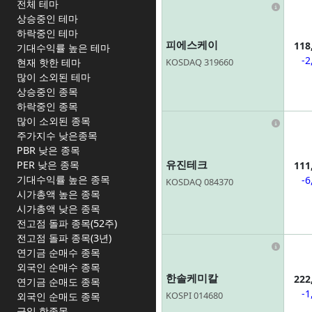
전체 테마
Infor
상승중인 테마
하락중인 테마
피에스케이
118
기대수익률 높은 테마
-2
KOSDAQ 319660
현재 핫한 테마
많이 소외된 테마
상승중인 종목
하락중인 종목
많이 소외된 종목
Infor
주가지수 낮은종목
PBR 낮은 종목
유진테크
PER 낮은 종목
111
기대수익률 높은 종목
-6
KOSDAQ 084370
시가총액 높은 종목
시가총액 낮은 종목
전고점 돌파 종목(52주)
전고점 돌파 종목(3년)
Infor
연기금 순매수 종목
외국인 순매수 종목
한솔케미칼
222
연기금 순매도 종목
-1
KOSPI 014680
외국인 순매도 종목
금일 핫종목