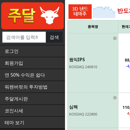
반도
종목명
현재
검색
Infor
로그인
원익IPS
88
회원가입
-4
KOSDAQ 240810
연 50% 수익은 쉽다
워렌버핏의 투자방법
Infor
주달게시판
심텍
110
코인시세
4
KOSDAQ 222800
테마 보기