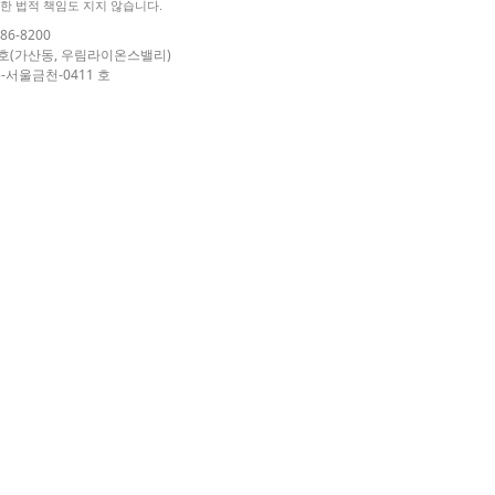
한 법적 책임도 지지 않습니다.
86-8200
04호(가산동, 우림라이온스밸리)
-서울금천-0411 호