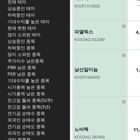
전체 테마
KOSPI 010820
상승중인 테마
하락중인 테마
기대수익률 높은 테마
Infor
현재 핫한 테마
피델릭스
4
많이 소외된 테마
KOSDAQ 032580
상승중인 종목
하락중인 종목
많이 소외된 종목
Infor
주가지수 낮은종목
PBR 낮은 종목
남선알미늄
1
PER 낮은 종목
KOSPI 008350
기대수익률 높은 종목
시가총액 높은 종목
시가총액 낮은 종목
전고점 돌파 종목(52주)
Infor
전고점 돌파 종목(3년)
연기금 순매수 종목
외국인 순매수 종목
연기금 순매도 종목
노바텍
11
외국인 순매도 종목
KOSDAQ 285490
금일 핫종목