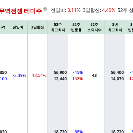
Information
무역전쟁 테마주
전일비:
0.11%
3일합산:
4.49%
52주 
52주
52주
52주
3년
가격
전일비
3일합산
최고최저
변동률
소외지수
최고최저
변
mation
,350
56,900
-45%
56,400
-
-3.39%
13.54%
43
,100
12,440
152%
14,070
1
mation
,030
18,730
-68%
18,730
-