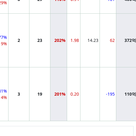
29%
77%
2
23
202%
1.98
14.23
62
372
9%
81%
3
19
201%
0.20
-195
110
14%