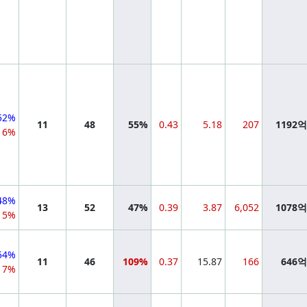
52%
11
48
55%
0.43
5.18
207
1192
16%
48%
13
52
47%
0.39
3.87
6,052
1078
15%
54%
11
46
109%
0.37
15.87
166
646
17%