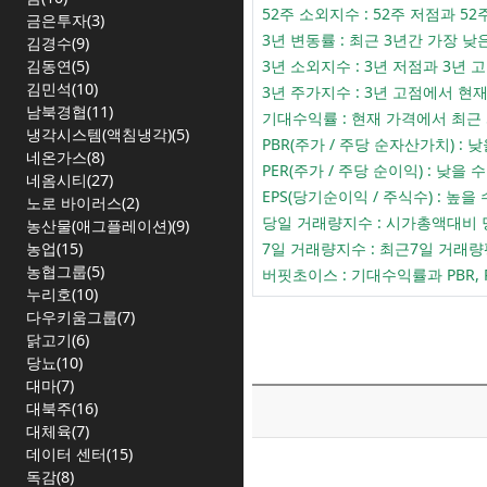
52주 소외지수 : 52주 저점과
금은투자(3)
3년 변동률 : 최근 3년간 가장
김경수(9)
3년 소외지수 : 3년 저점과 3
김동연(5)
김민석(10)
3년 주가지수 : 3년 고점에서 
남북경협(11)
기대수익률 : 현재 가격에서 최근
냉각시스템(액침냉각)(5)
PBR(주가 / 주당 순자산가치) 
네온가스(8)
PER(주가 / 주당 순이익) : 
네옴시티(27)
EPS(당기순이익 / 주식수) :
노로 바이러스(2)
당일 거래량지수 : 시가총액대비
농산물(애그플레이션)(9)
7일 거래량지수 : 최근7일 거
농업(15)
농협그룹(5)
버핏초이스 : 기대수익률과 PBR,
누리호(10)
다우키움그룹(7)
닭고기(6)
당뇨(10)
대마(7)
대북주(16)
대체육(7)
데이터 센터(15)
독감(8)