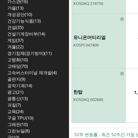
가스관(16)
KOSDAQ 218150
가을(13)
개성공단(10)
Infor
건강기능식품(13)
건설(35)
건설기계장비부(14)
유니온머티리얼
게임(37)
KOSPI 047400
겨울(22)
경기침체(경기방어)(11)
고령화(10)
고배당(70)
고속버스터미널 재개발(4)
Infor
골판지(9)
공작기계(14)
한탑
광고(21)
1
광통신(13)
KOSDAQ 002680
괴질(7)
교육(24)
구글 TPU(10)
그래핀(10)
그린뉴딜(8)
52주 변동률 : 최근 52주간 
금(10)