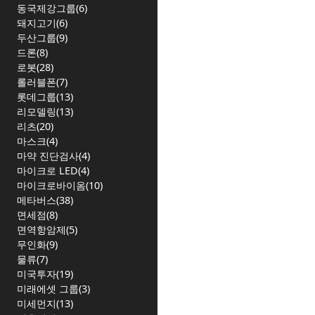
동국제강그룹(6)
돼지고기(6)
두산그룹(9)
드론(8)
로봇(28)
롤러블폰(7)
롯데그룹(13)
리모델링(13)
리츠(20)
마스크(4)
마약 진단검사(4)
마이크로 LED(4)
마이크로바이옴(10)
메타버스(38)
면세점(8)
면역항암제(5)
무인화(9)
물류(7)
미국투자(19)
미래에셋 그룹(3)
미세먼지(13)