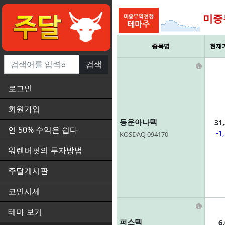
미중
종목명
현재
검색
Infor
로그인
회원가입
동운아나텍
31
연 50% 수익은 쉽다
-1
KOSDAQ 094170
워렌버핏의 투자방법
주달게시판
코인시세
Infor
테마 보기
퍼스텍
6