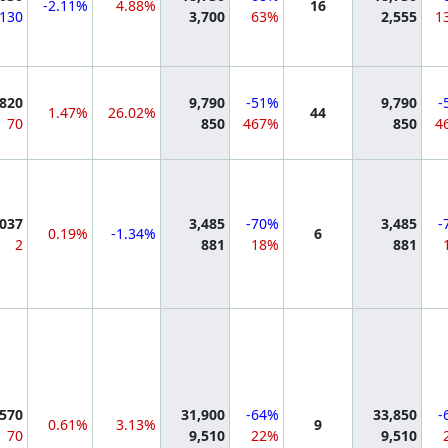
-2.11%
4.88%
16
-130
3,700
63%
2,555
1
mation
,820
9,790
-51%
9,790
-
1.47%
26.02%
44
70
850
467%
850
4
mation
,037
3,485
-70%
3,485
-
0.19%
-1.34%
6
2
881
18%
881
mation
,570
31,900
-64%
33,850
-
0.61%
3.13%
9
70
9,510
22%
9,510