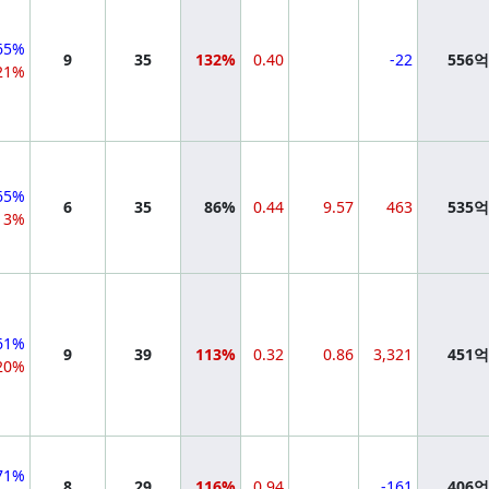
65%
9
35
132%
0.40
-22
556
21%
65%
6
35
86%
0.44
9.57
463
535
13%
61%
9
39
113%
0.32
0.86
3,321
451
20%
71%
8
29
116%
0.94
-161
406