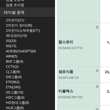
업종 트리맵
테마별 종목
2차전지(21)
2차전지 장비(38)
Infor
2차전지(소재부품)(71)
3D프린터(10)
5G(33)
팜스토리
1
6G(15)
KOSDAQ 027710
AI챗봇(chatGPT)(6)
ARM(5)
BGF그룹(4)
CCTV(2)
Infor
샘표식품
CJ그룹(9)
23
DB그룹(4)
KOSPI 248170
ETF(962)
Infor
ETN(345)
티플랙스
2
GS그룹(10)
KOSDAQ 081150
HDC그룹(4)
HD현대그룹(8)
HLB그룹(8)
Infor