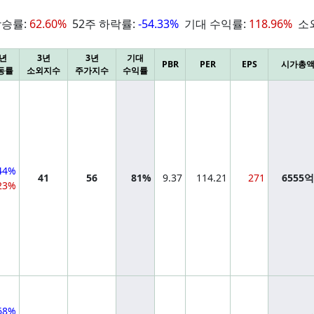
상승률:
62.60%
52주 하락률:
-54.33%
기대 수익률:
118.96%
소
3년
3년
3년
기대
PBR
PER
EPS
시가총
동률
소외지수
주가지수
수익률
44%
41
56
81%
9.37
114.21
271
6555
23%
68%