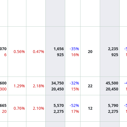
mation
,070
1,656
-35%
2,235
-
0.56%
0.47%
20
6
925
16%
925
mation
,600
34,750
-32%
45,500
-
1.29%
2.18%
22
300
20,450
15%
20,450
mation
,665
5,570
-52%
5,790
-
0.76%
2.10%
12
20
2,275
17%
2,275
mation