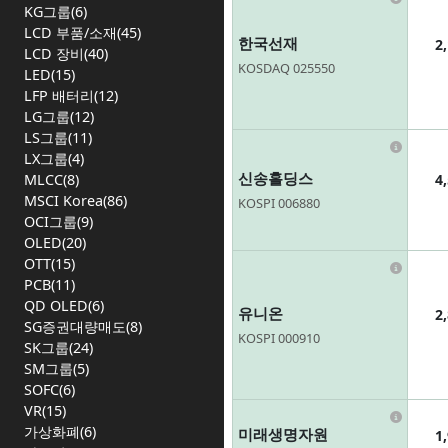
KG그룹(6)
LCD 부품/소재(45)
한국선재
2
LCD 장비(40)
KOSDAQ 025550
LED(15)
LFP 배터리(12)
LG그룹(12)
LS그룹(11)
Infor
LX그룹(4)
신송홀딩스
4
MLCC(8)
MSCI Korea(86)
KOSPI 006880
OCI그룹(9)
OLED(20)
OTT(15)
Infor
PCB(11)
QD OLED(6)
유니온
2
SG증권대량매도(8)
KOSPI 000910
SK그룹(24)
SM그룹(5)
SOFC(6)
VR(15)
Infor
가상화폐(6)
미래생명자원
1