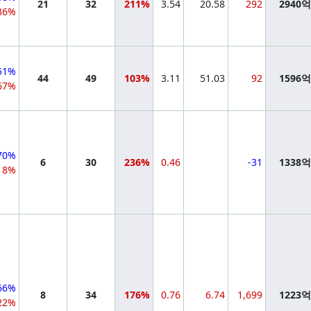
21
32
211%
3.54
20.58
292
2940
36%
51%
44
49
103%
3.11
51.03
92
1596
67%
70%
6
30
236%
0.46
-31
1338
18%
66%
8
34
176%
0.76
6.74
1,699
1223
22%