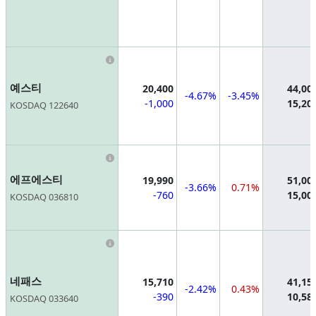
Information
예스티
20,400
44,00
-4.67%
-3.45%
-1,000
15,20
KOSDAQ 122640
Information
에프에스티
19,990
51,00
-3.66%
0.71%
-760
15,00
KOSDAQ 036810
Information
네패스
15,710
41,15
-2.42%
0.43%
-390
10,58
KOSDAQ 033640