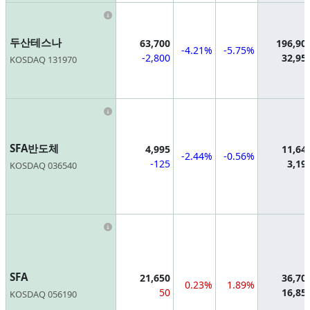
Information
두산테스나
63,700
196,90
-4.21%
-5.75%
-2,800
32,95
KOSDAQ 131970
Information
SFA반도체
4,995
11,64
-2.44%
-0.56%
-125
3,19
KOSDAQ 036540
Information
SFA
21,650
36,70
0.23%
1.89%
50
16,85
KOSDAQ 056190