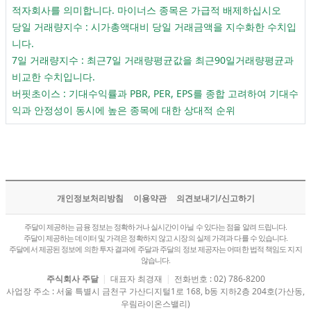
적자회사를 의미합니다. 마이너스 종목은 가급적 배제하십시오
당일 거래량지수 : 시가총액대비 당일 거래금액을 지수화한 수치입
니다.
7일 거래량지수 : 최근7일 거래량평균값을 최근90일거래량평균과
비교한 수치입니다.
버핏초이스 : 기대수익률과 PBR, PER, EPS를 종합 고려하여 기대수
익과 안정성이 동시에 높은 종목에 대한 상대적 순위
개인정보처리방침
이용약관
의견보내기/신고하기
주달이 제공하는 금융 정보는 정확하거나 실시간이 아닐 수 있다는 점을 알려 드립니다.
주달이 제공하는 데이터 및 가격은 정확하지 않고 시장의 실제 가격과 다를 수 있습니다.
주달에서 제공된 정보에 의한 투자 결과에 주달과 주달의 정보 제공자는 어떠한 법적 책임도 지지
않습니다.
주식회사 주달
|
대표자 최경재
|
전화번호 : 02) 786-8200
사업장 주소 : 서울 특별시 금천구 가산디지털1로 168, b동 지하2층 204호(가산동,
우림라이온스밸리)