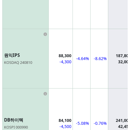
Information
원익IPS
88,300
187,80
-4.64%
-8.62%
-4,300
32,00
KOSDAQ 240810
Information
DB하이텍
84,100
241,00
-5.08%
-0.76%
-4,500
42,45
KOSPI 000990