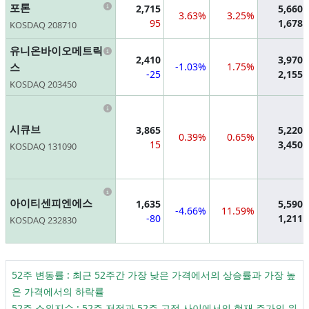
Information
포톤
2,715
5,660
3.63%
3.25%
95
1,678
KOSDAQ 208710
Information
유니온바이오메트릭
2,410
3,970
스
-1.03%
1.75%
-25
2,155
KOSDAQ 203450
Information
시큐브
3,865
5,220
0.39%
0.65%
15
3,450
KOSDAQ 131090
Information
아이티센피엔에스
1,635
5,590
-4.66%
11.59%
-80
1,211
KOSDAQ 232830
52주 변동률 : 최근 52주간 가장 낮은 가격에서의 상승률과 가장 높
은 가격에서의 하락률
52주 소외지수 : 52주 저점과 52주 고점 사이에서의 현재 주가의 위