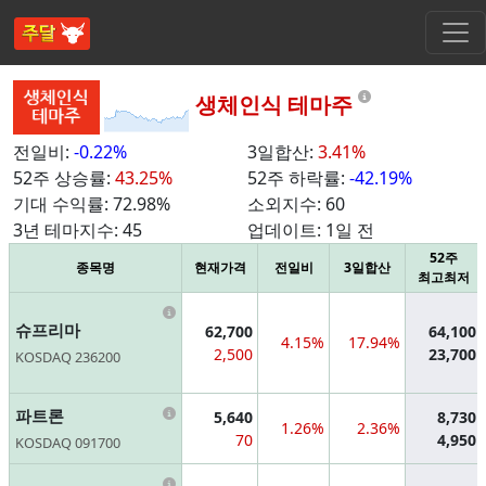
Information
생체인식 테마주
전일비:
-0.22%
3일합산:
3.41%
52주 상승률:
43.25%
52주 하락률:
-42.19%
기대 수익률:
72.98%
소외지수:
60
3년 테마지수:
45
업데이트:
1일 전
52주
종목명
현재가격
전일비
3일합산
최고최저
Information
슈프리마
62,700
64,100
4.15%
17.94%
2,500
23,700
KOSDAQ 236200
Information
파트론
5,640
8,730
1.26%
2.36%
70
4,950
KOSDAQ 091700
Information