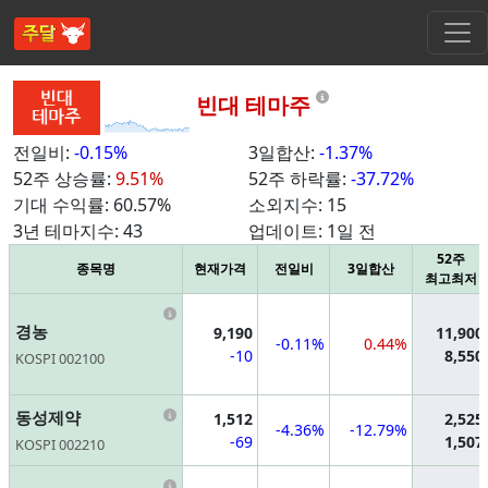
Information
빈대 테마주
전일비:
-0.15%
3일합산:
-1.37%
52주 상승률:
9.51%
52주 하락률:
-37.72%
기대 수익률:
60.57%
소외지수:
15
3년 테마지수:
43
업데이트:
1일 전
52주
종목명
현재가격
전일비
3일합산
최고최저
Information
경농
9,190
11,900
-0.11%
0.44%
-10
8,550
KOSPI 002100
Information
동성제약
1,512
2,525
-4.36%
-12.79%
-69
1,507
KOSPI 002210
Information