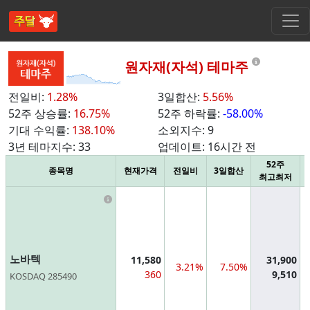
Informat
원자재(자석) 테마주
전일비:
1.28%
3일합산:
5.56%
52주 상승률:
16.75%
52주 하락률:
-58.00%
기대 수익률:
138.10%
소외지수:
9
3년 테마지수:
33
업데이트:
16시간 전
52주
종목명
현재가격
전일비
3일합산
최고최저
Information
노바텍
11,580
31,900
3.21%
7.50%
360
9,510
KOSDAQ 285490