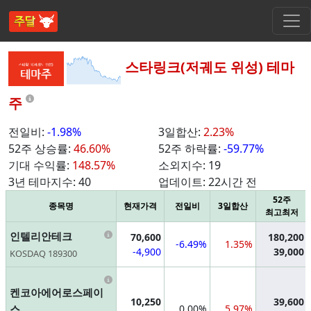
스타링크(저궤도 위성) 테마
Information
주
전일비:
-1.98%
3일합산:
2.23%
52주 상승률:
46.60%
52주 하락률:
-59.77%
기대 수익률:
148.57%
소외지수:
19
3년 테마지수:
40
업데이트:
22시간 전
52주
종목명
현재가격
전일비
3일합산
최고최저
Information
인텔리안테크
70,600
180,200
-6.49%
1.35%
-4,900
39,000
KOSDAQ 189300
Information
켄코아에어로스페이
10,250
39,600
스
0.00%
5.97%