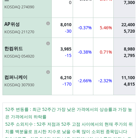
0
7,300
KOSDAQ 274090
Information
AP위성
8,010
22,400
-0.37%
5.46%
-30
5,720
KOSDAQ 211270
Information
한컴위드
3,985
8,980
-0.38%
0.71%
-15
2,795
KOSDAQ 054920
Information
컴퍼니케이
6,210
11,100
-2.66%
-2.32%
-170
4,815
KOSDAQ 307930
52주 변동률 : 최근 52주간 가장 낮은 가격에서의 상승률과 가장 높
은 가격에서의 하락률
52주 소외지수 : 52주 저점과 52주 고점 사이에서의 현재 주가의 위
치를 백분율로 표시한 지수로 낮을 수록 많이 소외된 종목입니다