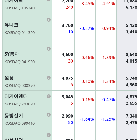
디케이락
7,200
11,680
3.45%
4.91%
240
6,170
KOSDAQ 105740
Information
유니크
3,760
5,130
-0.27%
0.94%
-10
3,410
KOSDAQ 011320
Information
SY동아
4,600
8,640
0.66%
1.89%
30
4,015
KOSDAQ 041930
Information
원풍
4,875
5,740
0.10%
1.34%
5
4,360
KOSDAQ 008370
Information
디케이앤디
3,045
4,875
0.16%
-0.47%
5
2,655
KOSDAQ 263020
Information
동방선기
2,990
7,340
-1.64%
-1.25%
-50
2,475
KOSDAQ 099410
Information