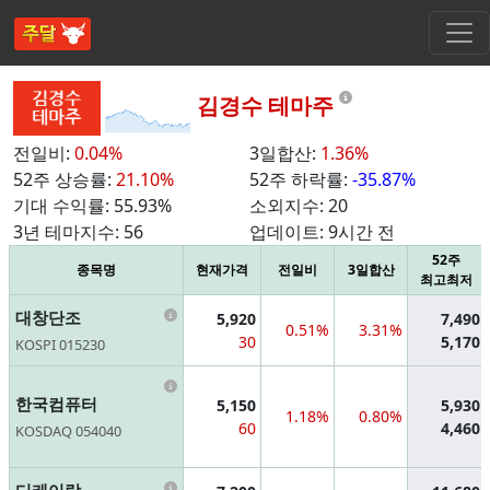
Information
김경수 테마주
전일비:
0.04%
3일합산:
1.36%
52주 상승률:
21.10%
52주 하락률:
-35.87%
기대 수익률:
55.93%
소외지수:
20
3년 테마지수:
56
업데이트:
9시간 전
52주
종목명
현재가격
전일비
3일합산
최고최저
Information
대창단조
5,920
7,490
0.51%
3.31%
30
5,170
KOSPI 015230
Information
한국컴퓨터
5,150
5,930
1.18%
0.80%
60
4,460
KOSDAQ 054040
Information