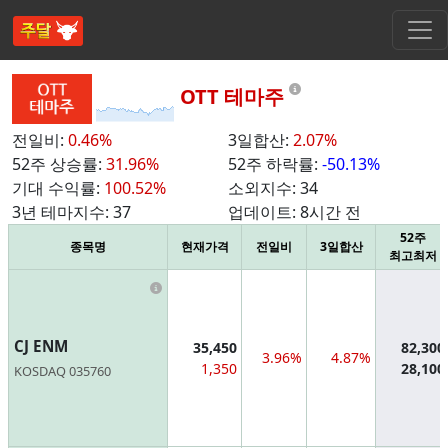
Information
OTT 테마주
전일비:
0.46%
3일합산:
2.07%
52주 상승률:
31.96%
52주 하락률:
-50.13%
기대 수익률:
100.52%
소외지수:
34
3년 테마지수:
37
업데이트:
8시간 전
52주
종목명
현재가격
전일비
3일합산
최고최저
Information
CJ ENM
35,450
82,300
3.96%
4.87%
1,350
28,100
KOSDAQ 035760