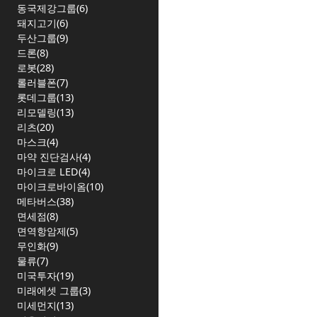
동국제강그룹(6)
돼지고기(6)
두산그룹(9)
드론(8)
로봇(28)
롤러블폰(7)
롯데그룹(13)
리모델링(13)
리츠(20)
마스크(4)
마약 진단검사(4)
마이크로 LED(4)
마이크로바이옴(10)
메타버스(38)
면세점(8)
면역항암제(5)
무인화(9)
물류(7)
미국투자(19)
미래에셋 그룹(3)
미세먼지(13)