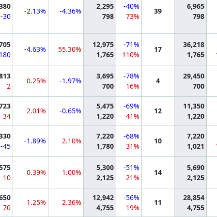
,380
2,295
-40%
6,965
-2.13%
-4.36%
39
-30
798
73%
798
mation
,705
12,975
-71%
36,218
-4.63%
55.30%
17
-180
1,765
110%
1,765
mation
813
3,695
-78%
29,450
0.25%
-1.97%
4
2
700
16%
700
mation
,723
5,475
-69%
11,350
2.01%
-0.65%
12
34
1,220
41%
1,220
mation
,330
7,220
-68%
7,220
-1.89%
2.10%
10
-45
1,780
31%
1,021
mation
,575
5,300
-51%
5,690
0.39%
1.00%
14
10
2,125
21%
2,125
mation
,650
12,942
-56%
28,854
1.25%
2.36%
11
70
4,755
19%
4,755