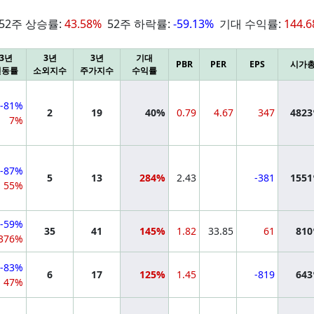
52주 상승률:
43.58%
52주 하락률:
-59.13%
기대 수익률:
144.
3년
3년
3년
기대
PBR
PER
EPS
시가
변동률
소외지수
주가지수
수익률
-81%
2
19
40%
0.79
4.67
347
482
7%
-87%
5
13
284%
2.43
-381
155
55%
-59%
35
41
145%
1.82
33.85
61
81
376%
-83%
6
17
125%
1.45
-819
64
47%