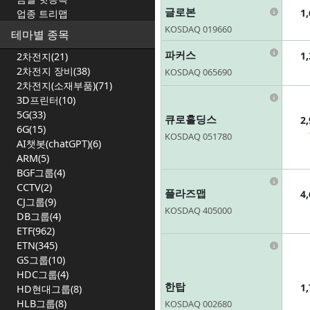
Infor
글로본
1
업종 트리맵
KOSDAQ 019660
테마별 종목
Infor
파커스
1
2차전지(21)
2차전지 장비(38)
KOSDAQ 065690
2차전지(소재부품)(71)
Infor
3D프린터(10)
5G(33)
큐로홀딩스
2
6G(15)
KOSDAQ 051780
AI챗봇(chatGPT)(6)
ARM(5)
BGF그룹(4)
Infor
CCTV(2)
플라즈맵
4
CJ그룹(9)
KOSDAQ 405000
DB그룹(4)
ETF(962)
Infor
ETN(345)
GS그룹(10)
HDC그룹(4)
한탑
1
HD현대그룹(8)
HLB그룹(8)
KOSDAQ 002680