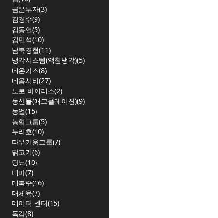
금은투자(3)
김경수(9)
김동연(5)
김민석(10)
남북경협(11)
냉각시스템(액침냉각)(5)
네온가스(8)
네옴시티(27)
노로 바이러스(2)
농산물(애그플레이션)(9)
농업(15)
농협그룹(5)
누리호(10)
다우키움그룹(7)
닭고기(6)
당뇨(10)
대마(7)
대북주(16)
대체육(7)
데이터 센터(15)
독감(8)