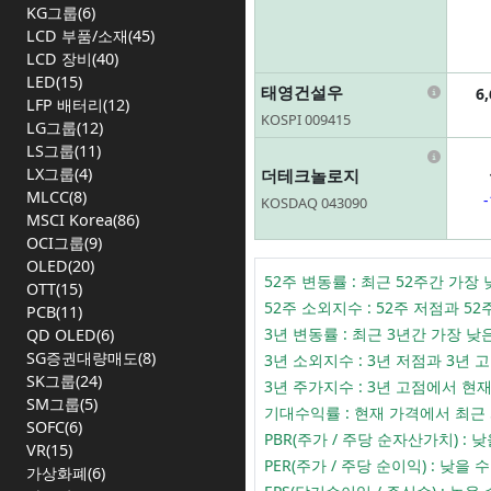
KG그룹(6)
LCD 부품/소재(45)
LCD 장비(40)
LED(15)
Infor
태영건설우
6
LFP 배터리(12)
KOSPI 009415
LG그룹(12)
LS그룹(11)
Infor
LX그룹(4)
더테크놀로지
MLCC(8)
KOSDAQ 043090
MSCI Korea(86)
OCI그룹(9)
OLED(20)
52주 변동률 : 최근 52주간 
OTT(15)
52주 소외지수 : 52주 저점과
PCB(11)
3년 변동률 : 최근 3년간 가장
QD OLED(6)
SG증권대량매도(8)
3년 소외지수 : 3년 저점과 3
SK그룹(24)
3년 주가지수 : 3년 고점에서 
SM그룹(5)
기대수익률 : 현재 가격에서 최근
SOFC(6)
PBR(주가 / 주당 순자산가치) 
VR(15)
PER(주가 / 주당 순이익) : 
가상화폐(6)