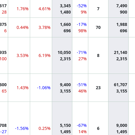
mation
,617
3,345
-52%
7,490
1.76%
4.61%
7
28
1,480
9%
900
mation
,375
1,660
-17%
1,988
0.44%
3.78%
70
6
696
98%
696
mation
,935
10,050
-71%
21,140
3.53%
6.19%
8
100
2,315
27%
2,315
mation
,600
9,400
-51%
61,707
1.43%
-1.06%
23
65
3,155
46%
3,155
mation
,708
5,150
-67%
9,000
-1.56%
0.25%
6
-27
1,495
14%
1,495