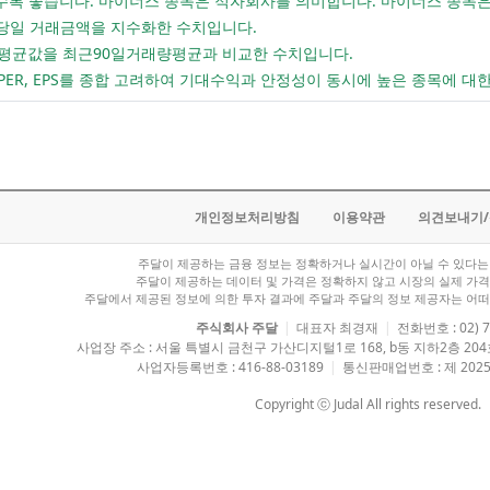
 높을 수록 좋습니다. 마이너스 종목은 적자회사를 의미합니다. 마이너스 종
 당일 거래금액을 지수화한 수치입니다.
래량평균값을 최근90일거래량평균과 비교한 수치입니다.
 PER, EPS를 종합 고려하여 기대수익과 안정성이 동시에 높은 종목에 대
개인정보처리방침
이용약관
의견보내기
주달이 제공하는 금융 정보는 정확하거나 실시간이 아닐 수 있다는 
주달이 제공하는 데이터 및 가격은 정확하지 않고 시장의 실제 가격
주달에서 제공된 정보에 의한 투자 결과에 주달과 주달의 정보 제공자는 어떠
주식회사 주달
|
대표자 최경재
|
전화번호 : 02) 7
사업장 주소 : 서울 특별시 금천구 가산디지털1로 168, b동 지하2층 2
사업자등록번호 : 416-88-03189
|
통신판매업번호 : 제 2025
Copyright ⓒ Judal All rights reserved.