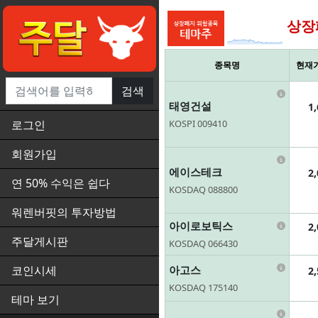
상장
종목명
현재
검색
Infor
태영건설
1
KOSPI 009410
로그인
회원가입
Infor
에이스테크
2
연 50% 수익은 쉽다
KOSDAQ 088800
워렌버핏의 투자방법
Infor
아이로보틱스
2
주달게시판
KOSDAQ 066430
Infor
아고스
코인시세
2
KOSDAQ 175140
테마 보기
Infor