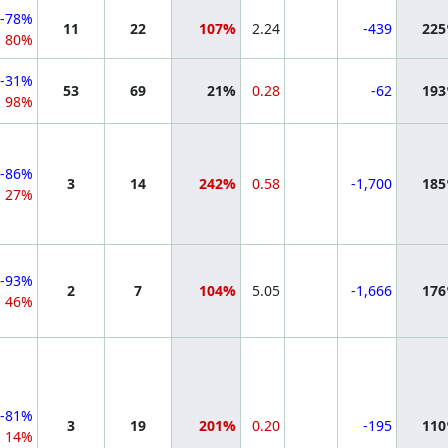
-78%
11
22
107%
2.24
-439
22
80%
-31%
53
69
21%
0.28
-62
19
98%
-86%
3
14
242%
0.58
-1,700
18
27%
-93%
2
7
104%
5.05
-1,666
17
46%
-81%
3
19
201%
0.20
-195
11
14%