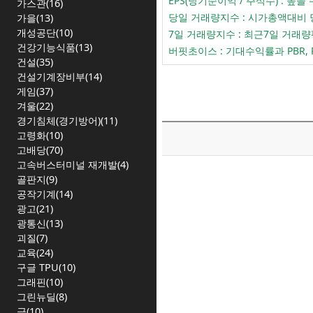
EPS(당기순이익 / 주식수) :
가스관(16)
당일 거래량지수 : 시가총액대비
가을(13)
개성공단(10)
7일 거래량지수 : 최근7일 거
건강기능식품(13)
버핏초이스 : 기대수익률과 PBR,
건설(35)
건설기계장비부(14)
게임(37)
겨울(22)
경기침체(경기방어)(11)
고령화(10)
고배당(70)
고속버스터미널 재개발(4)
골판지(9)
공작기계(14)
광고(21)
광통신(13)
괴질(7)
교육(24)
구글 TPU(10)
그래핀(10)
그린뉴딜(8)
금(10)