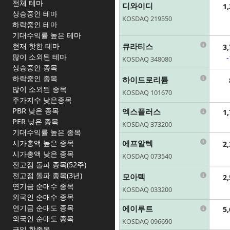
전체 테마
디와이디
1
상승중인 테마
KOSDAQ 219550
하락중인 테마
기대수익률 높은 테마
Infor
큐라티스
현재 핫한 테마
3
많이 소외된 테마
KOSDAQ 348080
상승중인 종목
Infor
하락중인 종목
하이드로리튬
많이 소외된 종목
KOSDAQ 101670
주가지수 낮은종목
Infor
PBR 낮은 종목
엑스플러스
1
PER 낮은 종목
KOSDAQ 373200
기대수익률 높은 종목
Infor
에프알텍
시가총액 높은 종목
2
시가총액 낮은 종목
KOSDAQ 073540
전고점 돌파 종목(52주)
Infor
전고점 돌파 종목(3년)
모아텍
2
연기금 순매수 종목
KOSDAQ 033200
외국인 순매수 종목
Infor
연기금 순매도 종목
에이루트
5
외국인 순매도 종목
KOSDAQ 096690
금일 핫종목