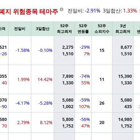
Information
폐지 위험종목 테마주
전일비:
-2.91%
3일합산:
1.33%
52주
52주
52주
3년
가격
전일비
3일합산
최고최저
변동률
소외지수
최고최저
mation
,621
2,275
-29%
8,677
-1.58%
-0.10%
15
-26
1,510
7%
1,510
mation
,055
7,890
-74%
15,390
1.99%
14.42%
11
40
1,330
55%
1,330
mation
,070
5,080
-59%
5,080
-4.17%
-5.28%
26
-90
1,002
107%
435
mation
,580
5,800
-56%
14,980
2.79%
8.12%
20
70
1,752
47%
1,752
mation