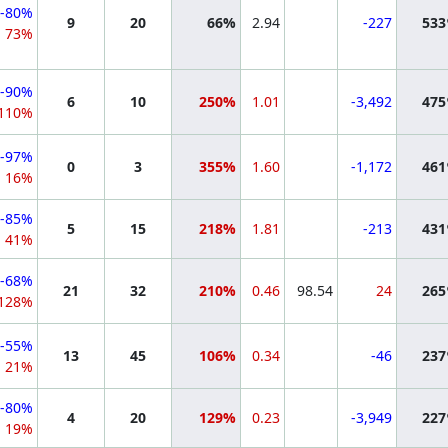
-80%
9
20
66%
2.94
-227
53
73%
-90%
6
10
250%
1.01
-3,492
47
110%
-97%
0
3
355%
1.60
-1,172
46
16%
-85%
5
15
218%
1.81
-213
43
41%
-68%
21
32
210%
0.46
98.54
24
26
128%
-55%
13
45
106%
0.34
-46
23
21%
-80%
4
20
129%
0.23
-3,949
22
19%